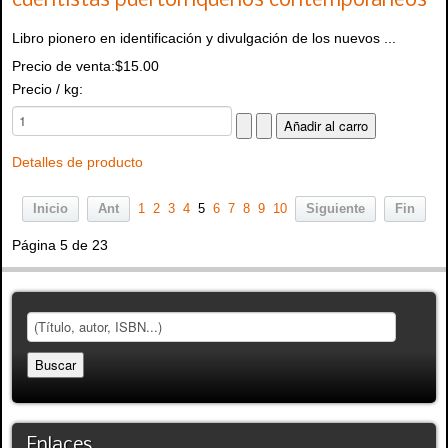
cuentistas puertorriqueños contemporáneos
Libro pionero en identificación y divulgación de los nuevos ...
Precio de venta:
$15.00
Precio / kg:
Detalles de producto
Inicio
Ant
1
2
3
4
5
6
7
8
9
10
Siguiente
Fin
Página 5 de 23
Enlaces