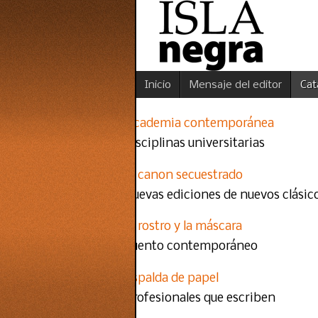
Inicio
Mensaje del editor
Cat
Academia contemporánea
disciplinas universitarias
El canon secuestrado
nuevas ediciones de nuevos clásic
El rostro y la máscara
cuento contemporáneo
Espalda de papel
profesionales que escriben