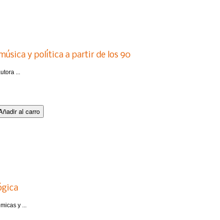
úsica y política a partir de los 90
tora ...
ógica
micas y ...