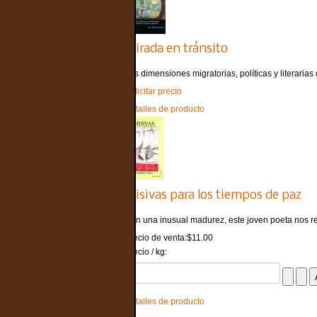
Mirada en tránsito
Las dimensiones migratorias, políticas y literarias d
Solicitar precio
Detalles de producto
Misivas para los tiempos de paz
Con una inusual madurez, este joven poeta nos rep
Precio de venta:
$11.00
Precio / kg:
Detalles de producto