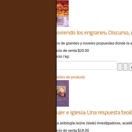
Moviendo los engranes: Discurso, m
Libro de grandes y noveles propuestas donde la au
Precio de venta:
$20.00
Precio / kg:
Detalles de producto
Mujer e iglesia: Una respuesta teol
Esta antología reúne (siete) investigadoras, acadé
Precio de venta:
$18.00