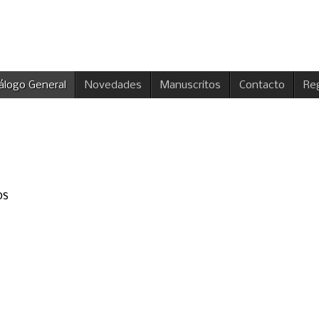
álogo General
Novedades
Manuscritos
Contacto
Reg
os