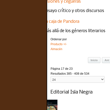
Visiones y cegueras
ensayo crítico y otros discursos
La caja de Pandora
más allá de los géneros literarios
Ordenar por
Producto +/-
Almacén
Inicio
Ant
Página 17 de 23
Resultados 385 - 408 de 534
Editorial Isla Negra