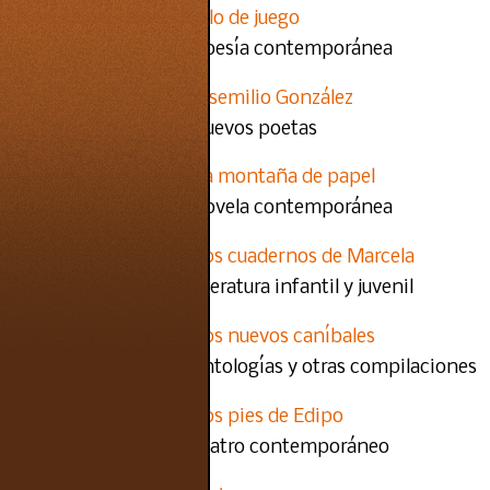
Filo de juego
poesía contemporánea
Josemilio González
nuevos poetas
La montaña de papel
novela contemporánea
Los cuadernos de Marcela
literatura infantil y juvenil
Los nuevos caníbales
antologías y otras compilaciones
Los pies de Edipo
teatro contemporáneo