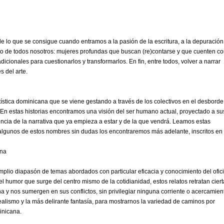
de lo que se consigue cuando entramos a la pasión de la escritura, a la depuración
relato de todos nosotros: mujeres profundas que buscan (re)contarse y que cuenten c
dicionales para cuestionarlos y transformarlos. En fin, entre todos, volver a narrar
s del arte.
stica dominicana que se viene gestando a través de los colectivos en el desborde
vo. En estas historias encontramos una visión del ser humano actual, proyectado a su
cia de la narrativa que ya empieza a estar y de la que vendrá. Leamos estas
 algunos de estos nombres sin dudas los encontraremos más adelante, inscritos en 
ana
mplio diapasón de temas abordados con particular eficacia y conocimiento del ofici
 el humor que surge del centro mismo de la cotidianidad, estos relatos retratan cier
a y nos sumergen en sus conflictos, sin privilegiar ninguna corriente o acercamien
ealismo y la más delirante fantasía, para mostrarnos la variedad de caminos por
inicana.