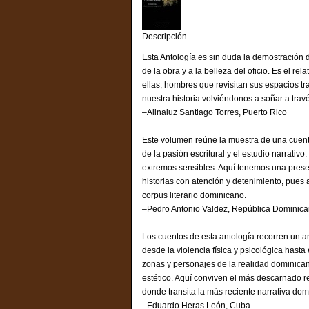
Descripción
Esta Antología es sin duda la demostración 
de la obra y a la belleza del oficio. Es el 
ellas; hombres que revisitan sus espacios tra
nuestra historia volviéndonos a soñar a travé
–Alinaluz Santiago Torres, Puerto Rico
Este volumen reúne la muestra de una cuentí
de la pasión escritural y el estudio narrati
extremos sensibles. Aquí tenemos una presen
historias con atención y detenimiento, pues
corpus literario dominicano.
–Pedro Antonio Valdez, República Dominic
Los cuentos de esta antología recorren un a
desde la violencia física y psicológica hasta
zonas y personajes de la realidad dominican
estético. Aquí conviven el más descarnado r
donde transita la más reciente narrativa dom
–Eduardo Heras León, Cuba