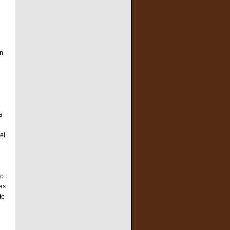
on
s
el
o:
tas
to