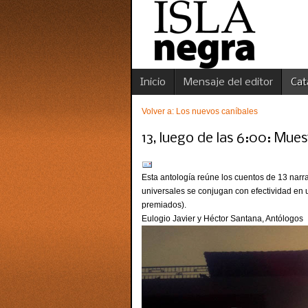
Inicio
Mensaje del editor
Cat
Volver a: Los nuevos caníbales
13, luego de las 6:00: Mu
Esta antología reúne los cuentos de 13 nar
universales se conjugan con efectividad en
premiados).
Eulogio Javier y Héctor Santana, Antólogos