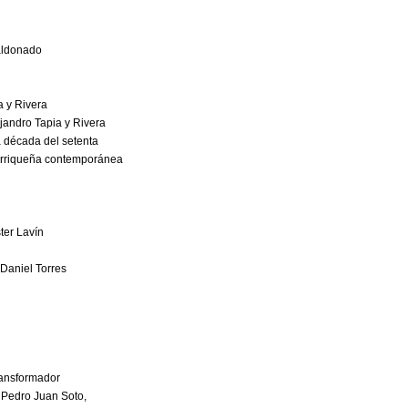
Maldonado
er
pia y Rivera
lejandro Tapia y Rivera
 la década del setenta
ertorriqueña contemporánea
go
uster Lavín
e Daniel Torres
 Daniel Torres
uz
 de Coqui Santaliz
o transformador
: Pedro Juan Soto,