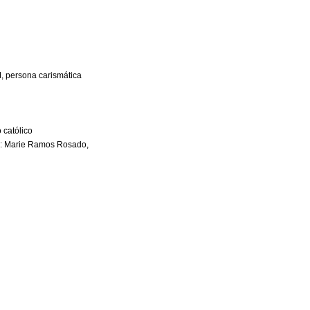
M, persona carismática
io católico
ro: Marie Ramos Rosado,