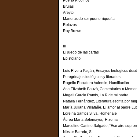
Puerto Rico hoy
Brujas
Areyto
Maneras de ser puertorriqueña
Retazos
Roy Brown
III
El juego de las cartas
Epistolario
Luis Rivera Pagán, Ensayos teológicos desd
Peregrinajes teológicos y literarios
Rogelio Escudero Valentín, Humillación
Ana Elizabeth Bauzá, Comentarios a Mem
Magali García Ramis, La R de mi padre
Natalia Fernández, Literatura escrita por 
María Juliana Villafañe, El amor al padre
Loreina Santos Silva, Homenaje
Áurea María Sotomayor, Rizoma
Marcelino Canino Salgado, “Ese aire supr
Néstor Barreto, Sí