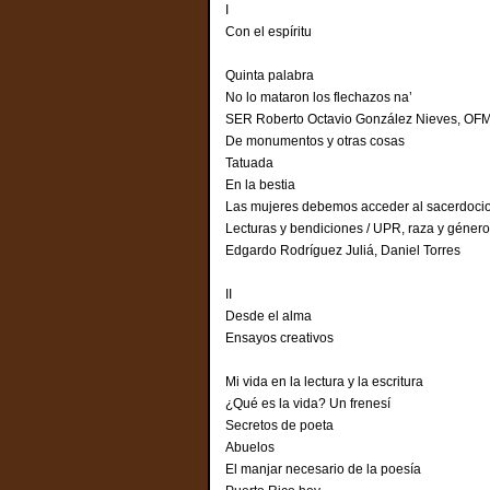
I
Con el espíritu
Quinta palabra
No lo mataron los flechazos na’
SER Roberto Octavio González Nieves, OF
De monumentos y otras cosas
Tatuada
En la bestia
Las mujeres debemos acceder al sacerdoc
Lecturas y bendiciones / UPR, raza y géne
Edgardo Rodríguez Juliá, Daniel Torres
II
Desde el alma
Ensayos creativos
Mi vida en la lectura y la escritura
¿Qué es la vida? Un frenesí
Secretos de poeta
Abuelos
El manjar necesario de la poesía