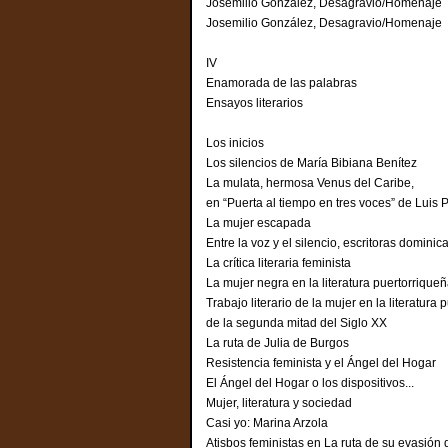
Josemilio González, Desagravio/Homen
Josemilio González, Desagravio/Homena
IV
Enamorada de las palabras
Ensayos literarios
Los inicios
Los silencios de María Bibiana Benítez
La mulata, hermosa Venus del Caribe,
en “Puerta al tiempo en tres voces” de Lui
La mujer escapada
Entre la voz y el silencio, escritoras domin
La crítica literaria feminista
La mujer negra en la literatura puertorriq
Trabajo literario de la mujer en la literatura
de la segunda mitad del Siglo XX
La ruta de Julia de Burgos
Resistencia feminista y el Ángel del Hoga
El Ángel del Hogar o los dispositivos...
Mujer, literatura y sociedad
Casi yo: Marina Arzola
Atisbos feministas en La ruta de su evas