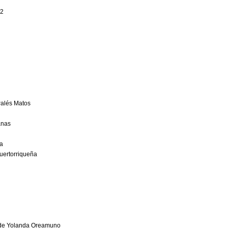
aje
je 2
s Palés Matos
icanas
ueña
 puertorriqueña
r
ión de Yolanda Oreamuno