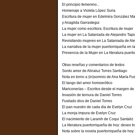
El principio femenino...
Homenaje a Violeta López Suria
Escritura de mujer en Edelmira González 
y Anagilda Garrastegui
La mujer como escritora: Escritura de muj
La mujer en La Sataniada de Alejandro Ta
Revisitando mujeres en La Sataniada de A
La narrativa de la mujer puertorriqueña en
Presencia de la Mujer en La literatura pu
Otras reseñas y comentarios de textos
Sordo amor de Alinaluz Torres Santia
Nota en torno a (in)somnio de Ana María F
El tango del amor homoerótico
Mariconerías – Escritos desde el margen d
Invasión de ternura de
Fusilado dios de Daniel Torres
El pan nuestro de cada día de Evelyn Cr
La monja impura de Evelyn Cruz
El nacimiento de Laranih
La literatura puertorriqueña de hoy: dese
Nota sobre la novela puertorriqueña de hoy