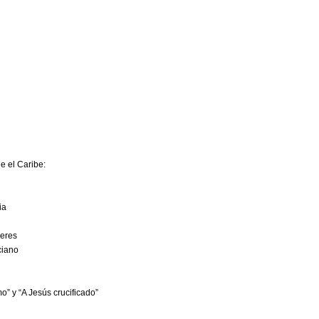
e el Caribe:
oria
mujeres
 Luciano
emo” y “A Jesús crucificado”