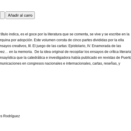
ulo indica, es el goce por la literatura que se comenta, se vive y se escribe en la
uina por adopción. Este volumen consta de cinco partes divididas por la ella
Ensayos creativos, III. El juego de las cartas: Epistolario, IV. Enamorada de las
vez… en la memoria. De la idea original de recopilar los ensayos de crítica literari
ensayística que la catedrática e investigadora había publicado en revistas de Puert
omunicaciones en congresos nacionales e internacionales, cartas, reseñas, y
Torres Rodríguez