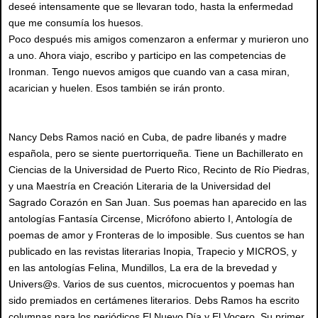
deseé intensamente que se llevaran todo, hasta la enfermedad
que me consumía los huesos.
Poco después mis amigos comenzaron a enfermar y murieron uno
a uno. Ahora viajo, escribo y participo en las competencias de
Ironman. Tengo nuevos amigos que cuando van a casa miran,
acarician y huelen. Esos también se irán pronto.
Nancy Debs Ramos nació en Cuba, de padre libanés y madre
española, pero se siente puertorriqueña. Tiene un Bachillerato en
Ciencias de la Universidad de Puerto Rico, Recinto de Río Piedras,
y una Maestría en Creación Literaria de la Universidad del
Sagrado Corazón en San Juan. Sus poemas han aparecido en las
antologías Fantasía Circense, Micrófono abierto I, Antología de
poemas de amor y Fronteras de lo imposible. Sus cuentos se han
publicado en las revistas literarias Inopia, Trapecio y MICROS, y
en las antologías Felina, Mundillos, La era de la brevedad y
Univers@s. Varios de sus cuentos, microcuentos y poemas han
sido premiados en certámenes literarios. Debs Ramos ha escrito
columnas para los periódicos El Nuevo Día y El Vocero. Su primer