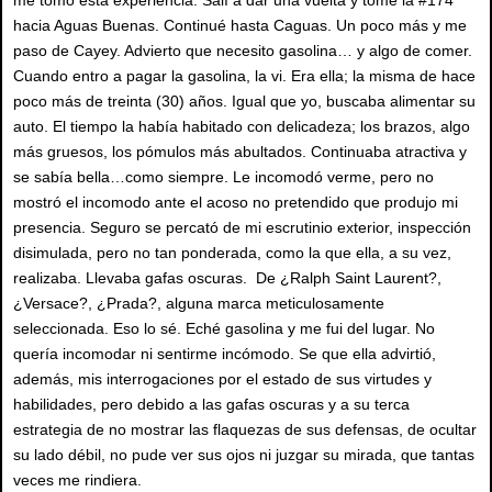
me tomó esta experiencia. Salí a dar una vuelta y tomé la #174
hacia Aguas Buenas. Continué hasta Caguas. Un poco más y me
paso de Cayey. Advierto que necesito gasolina… y algo de comer.
Cuando entro a pagar la gasolina, la vi. Era ella; la misma de hace
poco más de treinta (30) años. Igual que yo, buscaba alimentar su
auto. El tiempo la había habitado con delicadeza; los brazos, algo
más gruesos, los pómulos más abultados. Continuaba atractiva y
se sabía bella…como siempre. Le incomodó verme, pero no
mostró el incomodo ante el acoso no pretendido que produjo mi
presencia. Seguro se percató de mi escrutinio exterior, inspección
disimulada, pero no tan ponderada, como la que ella, a su vez,
realizaba. Llevaba gafas oscuras. De ¿Ralph Saint Laurent?,
¿Versace?, ¿Prada?, alguna marca meticulosamente
seleccionada. Eso lo sé. Eché gasolina y me fui del lugar. No
quería incomodar ni sentirme incómodo. Se que ella advirtió,
además, mis interrogaciones por el estado de sus virtudes y
habilidades, pero debido a las gafas oscuras y a su terca
estrategia de no mostrar las flaquezas de sus defensas, de ocultar
su lado débil, no pude ver sus ojos ni juzgar su mirada, que tantas
veces me rindiera.