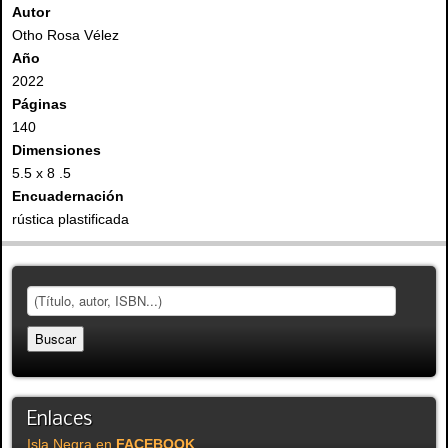
Autor
Otho Rosa Vélez
Año
2022
Páginas
140
Dimensiones
5.5 x 8 .5
Encuadernación
rústica plastificada
Enlaces
Isla Negra en
FACEBOOK