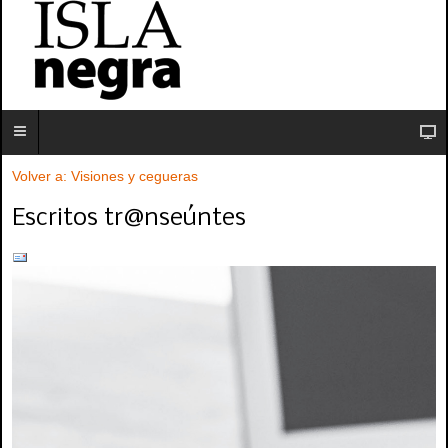
Volver a: Visiones y cegueras
Escritos tr@nseúntes