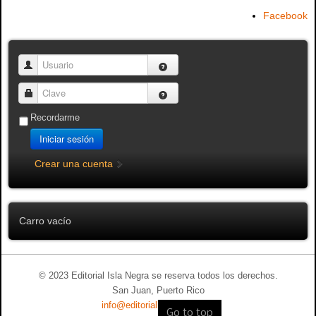
Facebook
Usuario
Clave
Recordarme
Iniciar sesión
Crear una cuenta
Carro vacío
© 2023 Editorial Isla Negra se reserva todos los derechos.
San Juan, Puerto Rico
info@editorialislanegra.com
Go to top