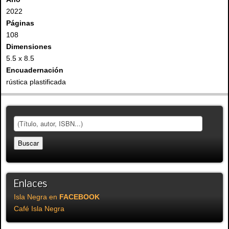
2022
Páginas
108
Dimensiones
5.5 x 8.5
Encuadernación
rústica plastificada
Enlaces
Isla Negra en
FACEBOOK
Café Isla Negra