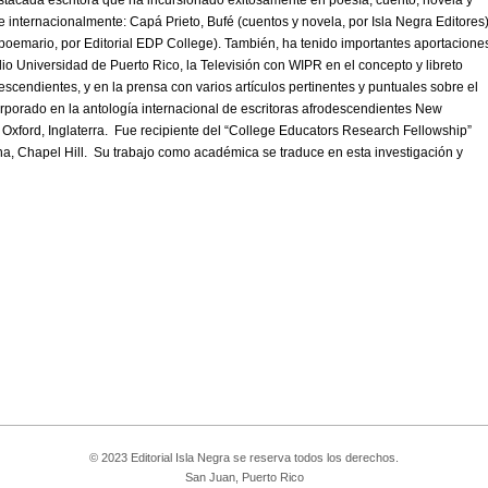
stacada escritora que ha incursionado exitosamente en poesía, cuento, novela y
 internacionalmente: Capá Prieto, Bufé (cuentos y novela, por Isla Negra Editores)
 poemario, por Editorial EDP College). También, ha tenido importantes aportacione
io Universidad de Puerto Rico, la Televisión con WIPR en el concepto y libreto
escendientes, y en la prensa con varios artículos pertinentes y puntuales sobre el
rporado en la antología internacional de escritoras afrodescendientes New
en Oxford, Inglaterra. Fue recipiente del “College Educators Research Fellowship”
na, Chapel Hill. Su trabajo como académica se traduce en esta investigación y
© 2023 Editorial Isla Negra se reserva todos los derechos.
San Juan, Puerto Rico