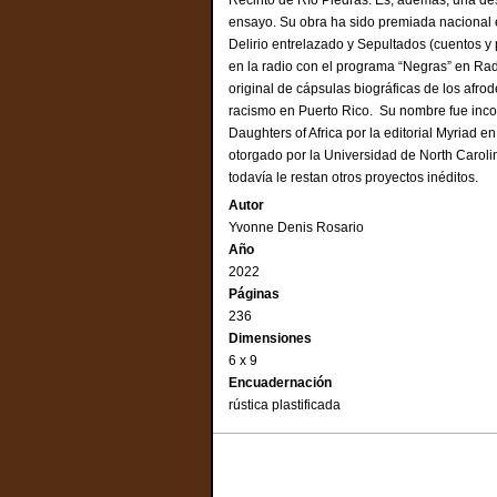
Recinto de Río Piedras. Es, además, una de
ensayo. Su obra ha sido premiada nacional e
Delirio entrelazado y Sepultados (cuentos y
en la radio con el programa “Negras” en Rad
original de cápsulas biográficas de los afrod
racismo en Puerto Rico. Su nombre fue inco
Daughters of Africa por la editorial Myriad 
otorgado por la Universidad de North Caroli
todavía le restan otros proyectos inéditos.
Autor
Yvonne Denis Rosario
Año
2022
Páginas
236
Dimensiones
6 x 9
Encuadernación
rústica plastificada