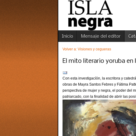
Inicio
Mensaje del editor
Cat
Volver a: Visiones y cegueras
El mito literario yoruba en
Con esta investigacíón, la escritora y cated
obras de Mayra Santos Febres y Fátima Patte
perspectiva de mujer y negra, el poder del m
patriarcado, con la finalidad de abrir las pos