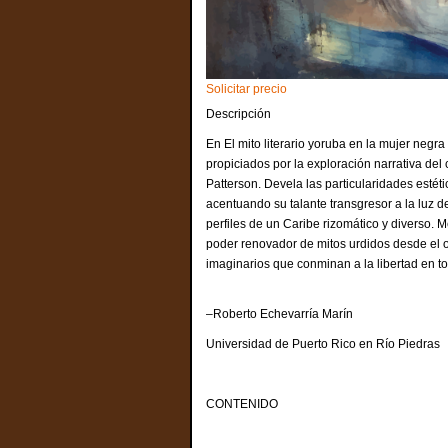
Solicitar precio
Descripción
En El mito literario yoruba en la mujer neg
propiciados por la exploración narrativa de
Patterson. Devela las particularidades estét
acentuando su talante transgresor a la luz de
perfiles de un Caribe rizomático y diverso. M
poder renovador de mitos urdidos desde el o
imaginarios que conminan a la libertad en 
–Roberto Echevarría Marín
Universidad de Puerto Rico en Río Piedras
CONTENIDO