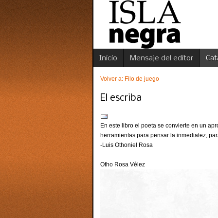
Inicio
Mensaje del editor
Cat
Volver a: Filo de juego
El escriba
En este libro el poeta se convierte en un ap
herramientas para pensar la inmediatez, para
-Luis Othoniel Rosa
Otho Rosa Vélez