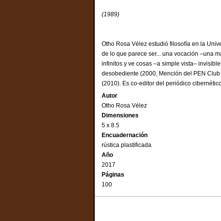
(1989)
Otho Rosa Vélez estudió filosofía en la Uni
de lo que parece ser... una vocación –una ma
infinitos y ve cosas –a simple vista– invisi
desobediente (2000, Mención del PEN Club de 
(2010). Es co-editor del periódico cibernét
Autor
Otho Rosa Vélez
Dimensiones
5 x 8.5
Encuadernación
rústica plastificada
Año
2017
Páginas
100