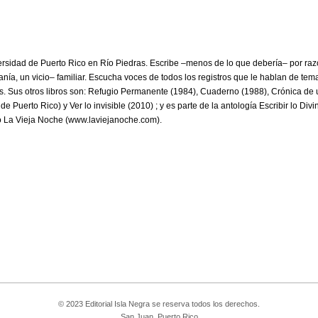
versidad de Puerto Rico en Río Piedras. Escribe –menos de lo que debería– por ra
nía, un vicio– familiar. Escucha voces de todos los registros que le hablan de tem
bles. Sus otros libros son: Refugio Permanente (1984), Cuaderno (1988), Crónica de
Puerto Rico) y Ver lo invisible (2010) ; y es parte de la antología Escribir lo Divi
ico La Vieja Noche (www.laviejanoche.com).
© 2023 Editorial Isla Negra se reserva todos los derechos.
San Juan, Puerto Rico