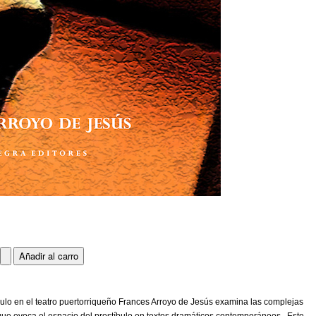
bulo en el teatro puertorriqueño Frances Arroyo de Jesús examina las complejas
 que evoca el espacio del prostíbulo en textos dramáticos contemporáneos. Este