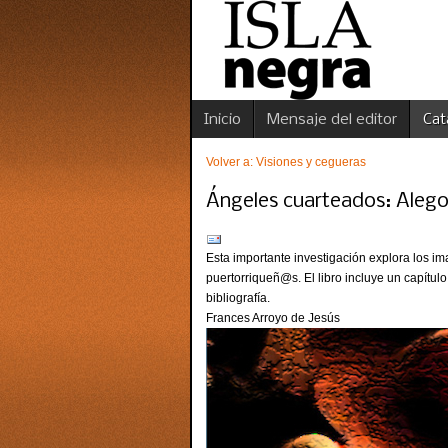
Inicio
Mensaje del editor
Cat
Volver a: Visiones y cegueras
Ángeles cuarteados: Alegor
Esta importante investigación explora los i
puertorriqueñ@s. El libro incluye un capítulo
bibliografía.
Frances Arroyo de Jesús