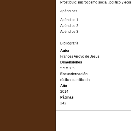
Prostíbulo: microcosmo social, político y ec
Apéndices
Apéndice 1
Apéndice 2
Apéndice 3
Bibliografía
Autor
Frances Arroyo de Jesús
Dimensiones
5.5 x 8 .5
Encuadernación
rústica plastificada
Año
2014
Páginas
242