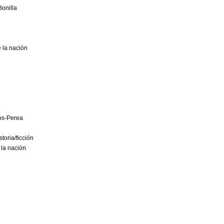
onilla
na
 de la nación
s
o Ramos-Perea
toria/ficción
a de la nación
ales
ción