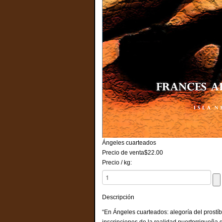
Ángeles cuarteados
Precio de venta
$22.00
Precio / kg:
Descripción
“En Ángeles cuarteados: alegoría del prostí
inscripciones de la realidad puertorriqueña