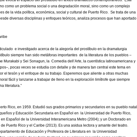
n, no como un problema social o una degradación moral, sino como un complejo
 de la vida política, económica, social y cultural de Puerto Rico. Se trata de una
ue desde diversas disciplinas y enfoques teóricos, analiza procesos que han aportado
aribe
iculado e investigado acerca de la alegoría del prostíbulo en la dramaturgia
ostíbulo siempre han sido metáforas importantes de la literatura de los pueblos –
 Murakabi y Sei Sonagun, la Comedia dell’Arte, la cuentística latinoamericana y
iempos–, pocas veces se estudia con detalle y de manera tan central este tema en
o por el tesón y el enfoque de su trabajo. Esperemos que aliente a otras muchas
oral fácil y lanzarse a trabajar de lleno en la exploración limítrofe que siempre
na literatura.”
erto Rico, en 1959. Estudió sus grados primarios y secundarios en su pueblo natal
riqueños y Educación Secundaria en Español en la Universidad de Puerto Rico,
a en Español de la Universidad Interamericana Metro (2004); y un Doctorado en
de Puerto Rico y el Caribe (2013). Es una asidua lectora y amante del teatro.
partamento de Educación y Profesora de Literatura en la Universidad