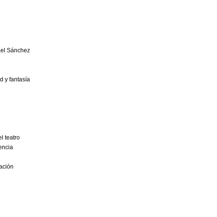
ael Sánchez
dad y fantasía
s
ra el teatro
 en decadencia
pal
e la nación