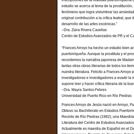
estudio se acerca al tema de la prostitució
fenómeno que logra vislumbrar las ansiedades
original contribución a la crítica teatral, q
desarrollo de las artes escénicas.”
–Dra. Zaira Rivera Casellas
Centro de Estudios Avanzados de PR y el C
“Frances Arroyo ha hecho un estudio bien art
puertorriqueña. Aunque la prostituta y el pr
recordemos la narrativa japonesa de Madame
tantas otras obras literarias de todos los t
nuestra literatura. Felicito a Frances Arroy
investigadoras e investigadores a evadir la m
supone leer y hacer crítica literaria de la bue
–Dra. Mayra Santos-Febres
Universidad de Puerto Rico en Río Piedras
Frances Arroyo de Jesús nació en Arroyo, Pu
Obtuvo su Bachillerato en Estudios Puertor
Recinto de Río Piedras (1982); una Maestrí
Literatura del Centro de Estudios Avanzados 
Actualmente es maestra de Español en el De