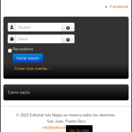
Facebook
Usuario
Clave
Recordarme
Iniciar sesión
Crear una cuenta
Carro vacío
© 2023 Editorial Isla Negra se reserva todos los derechos.
San Juan, Puerto Rico
info@editorialislanegra.com
Go to top