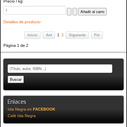
Precio / kg:
Detalles de producto
Inicio
Ant
1
2
Siguiente
Fin
Página 1 de 2
Enlaces
Isla Negra en
FACEBOOK
Café Isla Negra