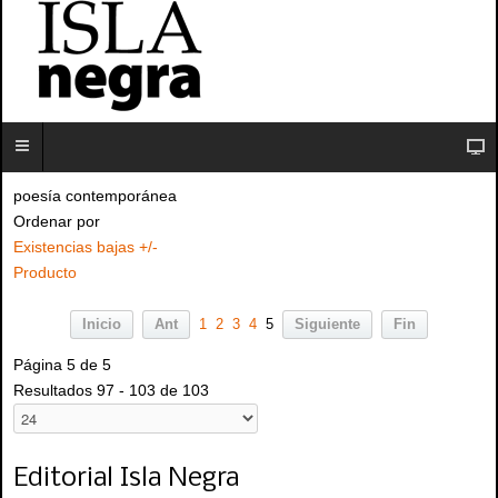
poesía contemporánea
Ordenar por
Existencias bajas +/-
Producto
Inicio
Ant
1
2
3
4
5
Siguiente
Fin
Página 5 de 5
Resultados 97 - 103 de 103
Editorial Isla Negra