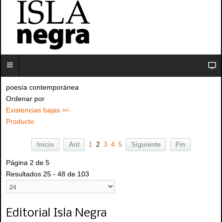
poesía contemporánea
Ordenar por
Existencias bajas +/-
Producto
Inicio
Ant
1
2
3
4
5
Siguiente
Fin
Página 2 de 5
Resultados 25 - 48 de 103
Editorial Isla Negra