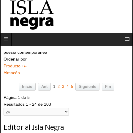
poesía contemporánea
Ordenar por
Producto +/-
Almacén
Inicio
Ant
1
2
3
4
5
Siguiente
Fin
Página 1 de 5
Resultados 1 - 24 de 103
Editorial Isla Negra