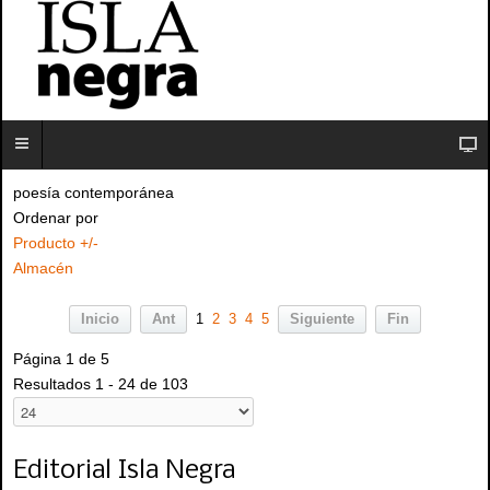
poesía contemporánea
Ordenar por
Producto +/-
Almacén
Inicio
Ant
1
2
3
4
5
Siguiente
Fin
Página 1 de 5
Resultados 1 - 24 de 103
Editorial Isla Negra