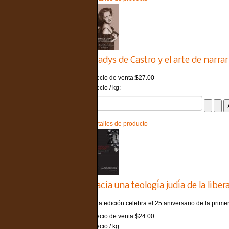
Gladys de Castro y el arte de narrar
Precio de venta:
$27.00
Precio / kg:
Detalles de producto
Hacia una teología judía de la liber
Esta edición celebra el 25 aniversario de la primera
Precio de venta:
$24.00
Precio / kg: