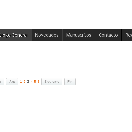
álogo General
Novedades
Manuscritos
Contacto
Reg
o
Ant
1
2
3
4
5
6
Siguiente
Fin