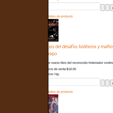
Detalles de producto
Hijos del desafío: boliteros y maf
a 1960
Este nuevo libro del reconocido historiador continú
Precio de venta:
$18.00
Precio / kg:
Detalles de producto