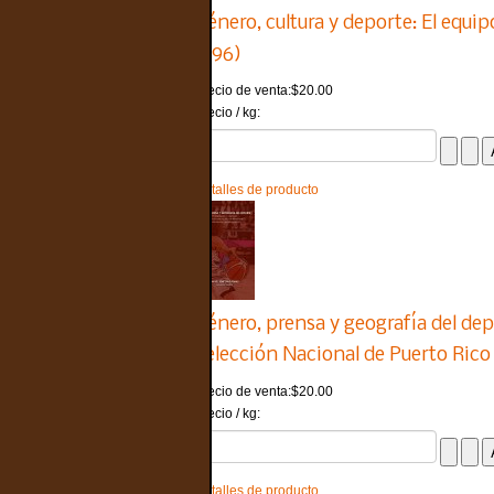
Género, cultura y deporte: El equi
1996)
Precio de venta:
$20.00
Precio / kg:
Detalles de producto
Género, prensa y geografía del depo
Selección Nacional de Puerto Rico
Precio de venta:
$20.00
Precio / kg:
Detalles de producto