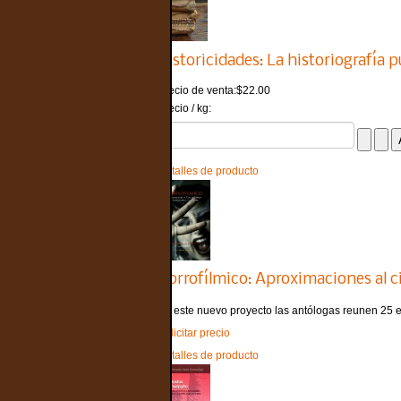
Historicidades: La historiografía 
Precio de venta:
$22.00
Precio / kg:
Detalles de producto
Horrofílmico: Aproximaciones al ci
En este nuevo proyecto las antólogas reunen 25 e
Solicitar precio
Detalles de producto