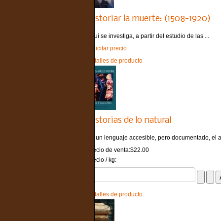
Historiar la muerte: (1508-1920)
Aquí se investiga, a partir del estudio de las ...
Solicitar precio
Detalles de producto
Historias de lo natural
En un lenguaje accesible, pero documentado, el aut
Precio de venta:
$22.00
Precio / kg:
Detalles de producto