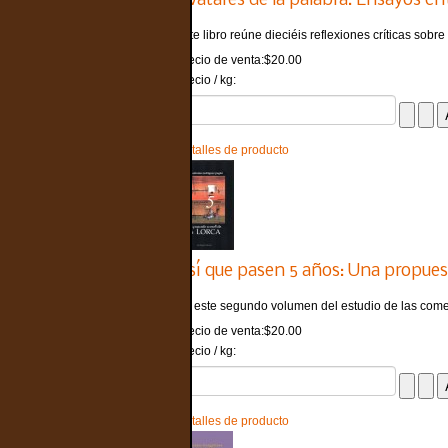
Avatares de la palabra: Ensayos cr
Este libro reúne dieciéis reflexiones críticas sobre .
Precio de venta:
$20.00
Precio / kg:
Detalles de producto
Así que pasen 5 años: Una propuest
En este segundo volumen del estudio de las comed
Precio de venta:
$20.00
Precio / kg:
Detalles de producto