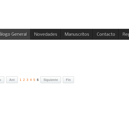
álogo General
Novedades
Manuscritos
Contacto
Reg
o
Ant
1
2
3
4
5
6
Siguiente
Fin