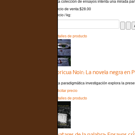
Esta colección de ensayos intenta una mirada pan
Precio de venta:
$28.00
Precio / kg:
Detalles de producto
Boricua Noir: La novela negra en 
Esta paradigmática investigación explora la presen
Solicitar precio
Detalles de producto