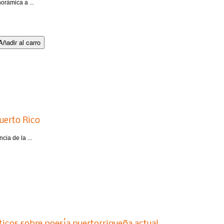
orámica a ...
Puerto Rico
cia de la ...