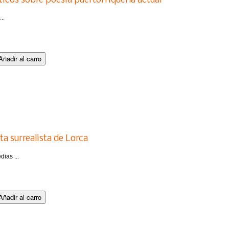
íticos sobre poesía puertorriqueña actual
..
a surrealista de Lorca
ias ...