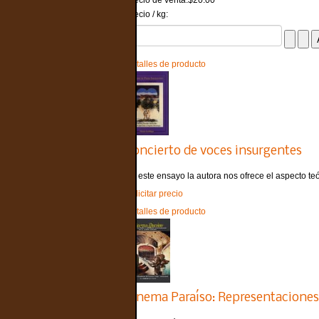
Precio de venta:
$20.00
Precio / kg:
Detalles de producto
Concierto de voces insurgentes
En este ensayo la autora nos ofrece el aspecto teór
Solicitar precio
Detalles de producto
Cinema Paraíso: Representaciones 