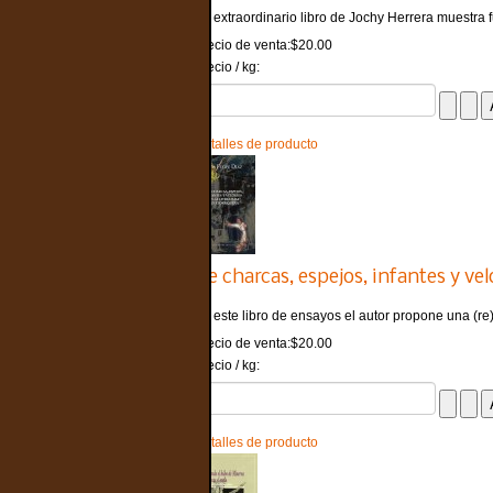
“El extraordinario libro de Jochy Herrera muestra f
Precio de venta:
$20.00
Precio / kg:
Detalles de producto
De charcas, espejos, infantes y vel
En este libro de ensayos el autor propone una (re)r
Precio de venta:
$20.00
Precio / kg:
Detalles de producto