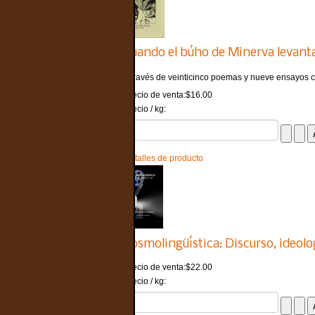
Cuando el búho de Minerva levanta
A través de veinticinco poemas y nueve ensayos crít
Precio de venta:
$16.00
Precio / kg:
Detalles de producto
Cosmolingüística: Discurso, ideolo
Precio de venta:
$22.00
Precio / kg: