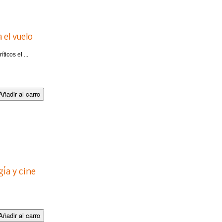
 el vuelo
icos el ...
gía y cine