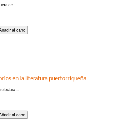
uera de ...
orios en la literatura puertorriqueña
electura ...